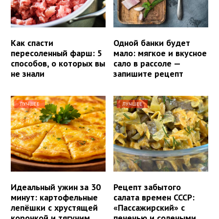
Как спасти
Одной банки будет
пересоленный фарш: 5
мало: мягкое и вкусное
способов, о которых вы
сало в рассоле —
не знали
запишите рецепт
ЛУЧШЕЕ
ЛУЧШЕЕ
Идеальный ужин за 30
Рецепт забытого
минут: картофельные
салата времен СССР:
лепёшки с хрустящей
«Пассажирский» с
корочкой и тягучим
печенью и солеными