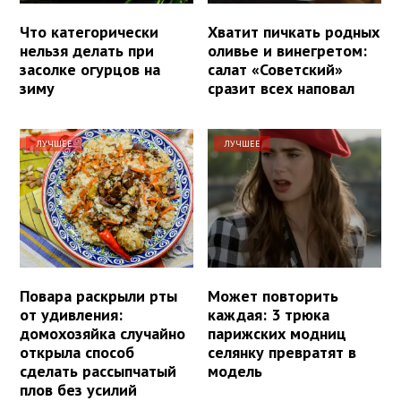
Что категорически
Хватит пичкать родных
нельзя делать при
оливье и винегретом:
засолке огурцов на
салат «Советский»
зиму
сразит всех наповал
ЛУЧШЕЕ
ЛУЧШЕЕ
Повара раскрыли рты
Может повторить
от удивления:
каждая: 3 трюка
домохозяйка случайно
парижских модниц
открыла способ
селянку превратят в
сделать рассыпчатый
модель
плов без усилий