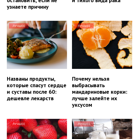
остановить, если не
и тихого вида рака
узнаете причину
ЛУЧШЕЕ
ЛУЧШЕЕ
Названы продукты,
Почему нельзя
которые спасут сердце
выбрасывать
и суставы после 60:
мандариновые корки:
дешевле лекарств
лучше залейте их
уксусом
ЛУЧШЕЕ
ЛУЧШЕЕ