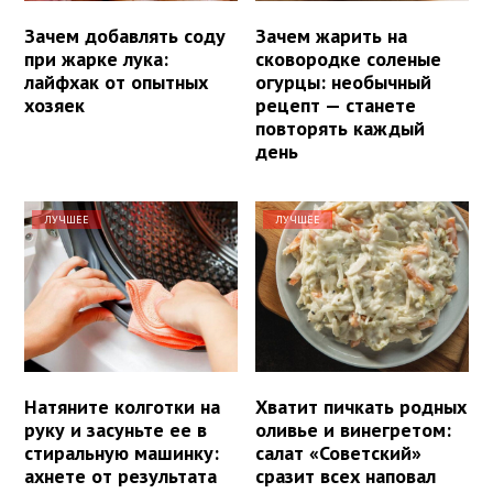
Зачем добавлять соду
Зачем жарить на
при жарке лука:
сковородке соленые
лайфхак от опытных
огурцы: необычный
хозяек
рецепт — станете
повторять каждый
день
ЛУЧШЕЕ
ЛУЧШЕЕ
Натяните колготки на
Хватит пичкать родных
руку и засуньте ее в
оливье и винегретом:
стиральную машинку:
салат «Советский»
ахнете от результата
сразит всех наповал