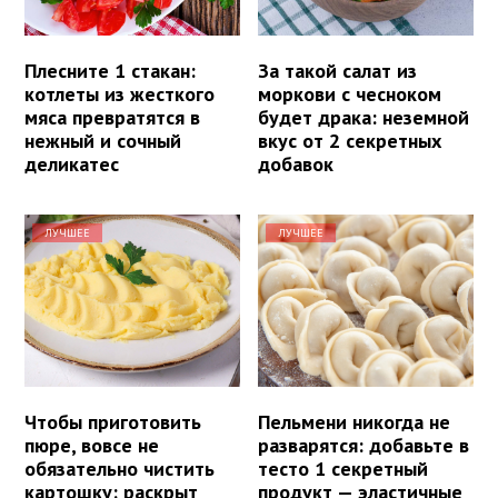
Плесните 1 стакан:
За такой салат из
котлеты из жесткого
моркови с чесноком
мяса превратятся в
будет драка: неземной
нежный и сочный
вкус от 2 секретных
деликатес
добавок
ЛУЧШЕЕ
ЛУЧШЕЕ
Чтобы приготовить
Пельмени никогда не
пюре, вовсе не
разварятся: добавьте в
обязательно чистить
тесто 1 секретный
картошку: раскрыт
продукт — эластичные