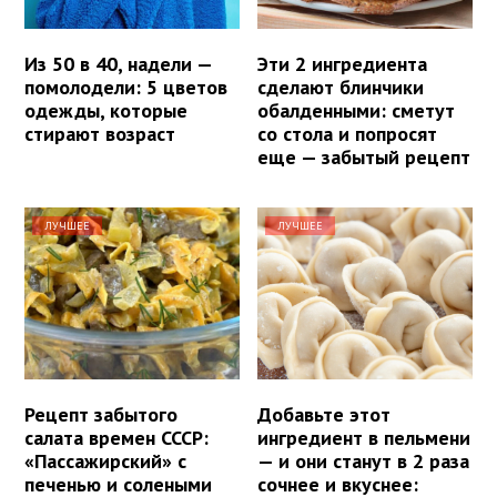
Из 50 в 40, надели —
Эти 2 ингредиента
помолодели: 5 цветов
сделают блинчики
одежды, которые
обалденными: сметут
стирают возраст
со стола и попросят
еще — забытый рецепт
ЛУЧШЕЕ
ЛУЧШЕЕ
Рецепт забытого
Добавьте этот
салата времен СССР:
ингредиент в пельмени
«Пассажирский» с
— и они станут в 2 раза
печенью и солеными
сочнее и вкуснее: