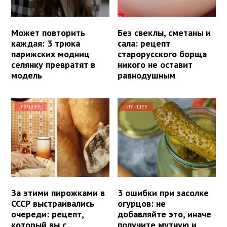
Может повторить
Без свеклы, сметаны и
каждая: 3 трюка
сала: рецепт
парижских модниц
старорусского борща
селянку превратят в
никого не оставит
модель
равнодушным
ЛУЧШЕЕ
ЛУЧШЕЕ
За этими пирожками в
3 ошибки при засолке
СССР выстраивались
огурцов: не
очереди: рецепт,
добавляйте это, иначе
который вы с
получите мутную и