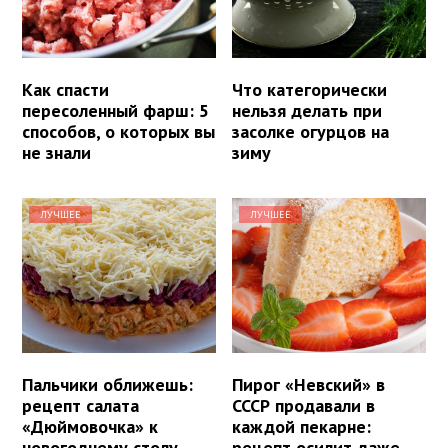
Как спасти
Что категорически
пересоленный фарш: 5
нельзя делать при
способов, о которых вы
засолке огурцов на
не знали
зиму
ЛУЧШЕЕ
ЛУЧШЕЕ
Пальчики оближешь:
Пирог «Невский» в
рецепт салата
СССР продавали в
«Дюймовочка» к
каждой пекарне:
новогоднему столу
рецепт осилит даже