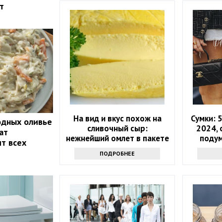
т
На вид и вкус похож на
Сумки: 
одных оливье
сливочный сыр:
2024, 
ат
нежнейший омлет в пакете
подум
ит всех
всего за 10 минут
ПОДРОБНЕЕ