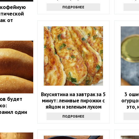
сахара – хранить можно
пр
 кофейную
ПОДРОБНЕЕ
без подвала
итической
ак от
Вкуснятина на завтрак за 5
3 оши
ов будет
минут: ленивые пирожки с
огурцо
ко:
яйцом и зеленым луком
это,
ранил один
мутну
ПОДРОБНЕЕ