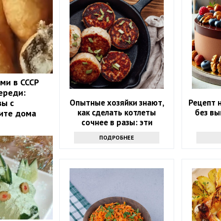
ми в СССР
ереди:
вы с
Опытные хозяйки знают,
Рецепт 
как сделать котлеты
без вы
ите дома
сочнее в разы: эти
ингредиенты — настоящее
ПОДРОБНЕЕ
спасение