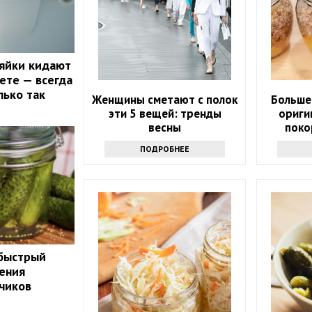
яйки кидают
аете — всегда
лько так
Женщины сметают с полок
Больше 
эти 5 вещей: тренды
ориги
весны
поко
ПОДРОБНЕЕ
 быстрый
ения
чиков