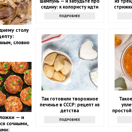
шампунь — и забудьте про
из трен
седину: к колористу идти
стрижки
больше не нужно
модным 
ПОДРОБНЕЕ
днему столу
цепту:
чным, словно
Так готовили творожное
Такое
печенье в СССР: рецепт из
упле
детства
простой
 ложки — и
ПОДРОБНЕЕ
ся сочными,
ыми: