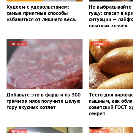
Худеем с удовольствием:
Не выбрасывайте
самые приятные способы
гущу: спасет в кр
избавиться от лишнего веса.
ситуации — лайфх
опытных хозяек
ЛУЧШЕЕ
ЛУЧШЕЕ
Добавьте это в фарш и из 300
Тесто для пирожк
граммов мяса получите целую
пышным, как обла
гору вкусных котлет
советский ГОСТ х
секрет
ЛУЧШЕЕ
ЛУЧШЕЕ