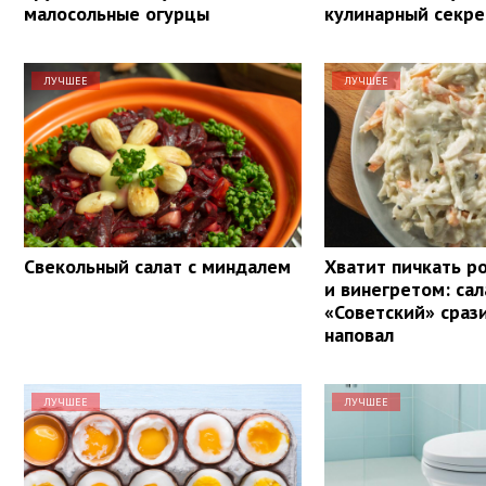
малосольные огурцы
кулинарный секре
ЛУЧШЕЕ
ЛУЧШЕЕ
Свекольный салат с миндалем
Хватит пичкать р
и винегретом: сал
«Советский» сраз
наповал
ЛУЧШЕЕ
ЛУЧШЕЕ