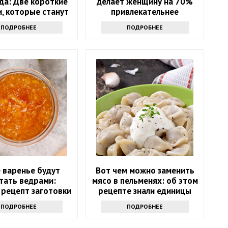
да: Две короткие
делает женщину на 70%
, которые станут
привлекательнее
хитом весны 2025
ПОДРОБНЕЕ
ПОДРОБНЕЕ
года
 варенье будут
Вот чем можно заменить
тать ведрами:
мясо в пельменях: об этом
 рецепт заготовки
рецепте знали единицы
на весь год
ПОДРОБНЕЕ
ПОДРОБНЕЕ