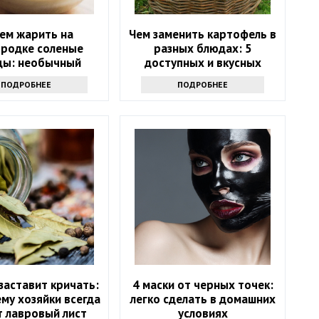
ем жарить на
Чем заменить картофель в
ородке соленые
разных блюдах: 5
цы: необычный
доступных и вкусных
епт — станете
альтернатив
ПОДРОБНЕЕ
ПОДРОБНЕЕ
ять каждый день
заставит кричать:
4 маски от черных точек:
му хозяйки всегда
легко сделать в домашних
т лавровый лист
условиях