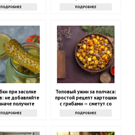
ямо в сахар
ПОДРОБНЕЕ
ПОДРОБНЕЕ
бки при засолке
Топовый ужин за полчаса:
в: не добавляйте
простой рецепт картошки
 иначе получите
с грибами — сметут со
ю и водянистую
стола
ПОДРОБНЕЕ
ПОДРОБНЕЕ
закуску