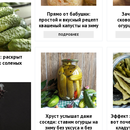
Прямо от бабушки:
Зач
простой и вкусный рецепт
сков
квашеный капусты на зиму
огур
рец
ПОДРОБНЕЕ
повтор
: раскрыт
х соленых
Хруст услышат даже
Эффект 
соседи: ставим огурцы на
вот поче
зиму без уксуса и без
кладу